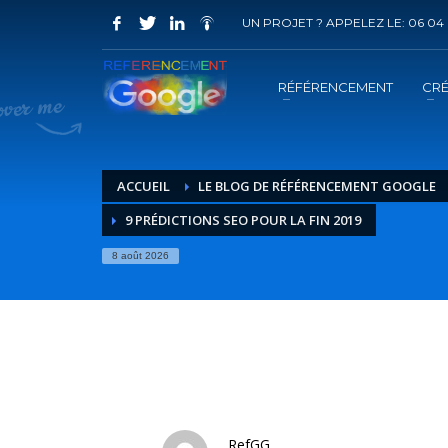
UN PROJET ? APPELEZ LE: 06 04 
COMMENT ACHETER UN PRESTATION 
1
2
Choisir la prestation
A
RÉFÉRENCEMENT
CRÉ
Vous recevrez sous 5 jours ouvrés un mail de
confir
ACCUEIL
LE BLOG DE RÉFÉRENCEMENT GOOGLE
9 PRÉDICTIONS SEO POUR LA FIN 2019
8 août 2026
RefGG