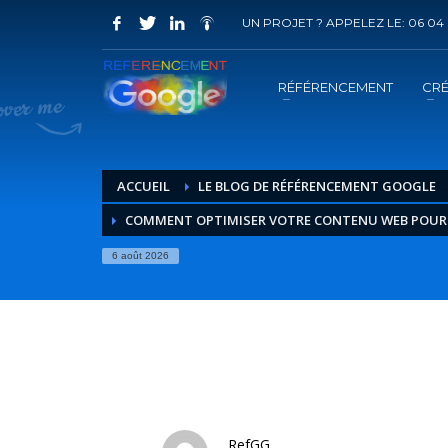
UN PROJET ? APPELEZ LE: 06 04 
COMMENT ACHETER UN PRESTATION 
1
2
Choisir la prestation
A
RÉFÉRENCEMENT
CRÉ
Vous recevrez sous 5 jours ouvrés un mail de
confir
ACCUEIL
LE BLOG DE RÉFÉRENCEMENT GOOGLE
COMMENT OPTIMISER VOTRE CONTENU WEB POUR 
6 août 2026
RefGG