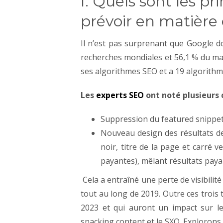
I. Quels sont les 
prévoir en matière
Il
n’est pas surprenant que Google d
recherches mondiales et 56,1 % du ma
ses algorithmes SEO et a 19 algorith
Les
experts SEO
ont noté plusieurs
Suppression du featured snippet 
Nouveau design des résultats de 
noir, titre de la page et carré 
payantes), mêlant résultats paya
Cela a entraîné une perte de visibilité
tout au long de 2019.
Out
re ces trois
2023 et qui auront un impact sur le
snacking content et le SXO. Explorons 