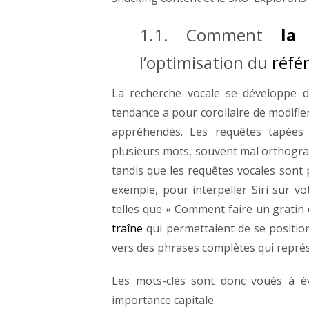
1.1.
Comment
la
l’optimisation du
réfé
La
recherche vocale se développe d
tendance a pour corollaire de modifie
appréhendés.
Les
requêtes tapées 
plusieurs mots, souvent mal orthograp
tandis que les requêtes vocales sont
exemple, pour interpeller Siri sur v
telles que « Comment faire un gratin
traîne
qui permettaient de se positio
vers des phrases complètes qui représ
Les
mots-clés sont donc voués à évo
importance capitale.