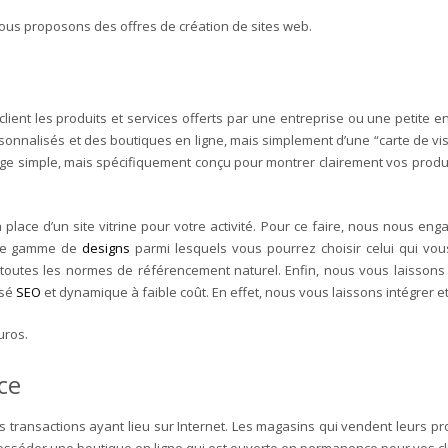
vous proposons des offres de création de sites web.
lient les produits et services offerts par une entreprise ou une petite e
sonnalisés et des boutiques en ligne, mais simplement d’une “carte de visi
age simple, mais spécifiquement conçu pour montrer clairement vos produits 
ace d’un site vitrine pour votre activité. Pour ce faire, nous nous eng
rge gamme de
designs
parmi lesquels vous pourrez choisir celui qui vou
toutes les normes de référencement naturel. Enfin, nous vous laissons l’
isé
SEO
et dynamique à faible coût. En effet, nous vous laissons intégrer
uros.
ce
 transactions ayant lieu sur Internet. Les magasins qui vendent leurs pr
séder une boutique en ligne qui est ouverte en permanence pour vos clie