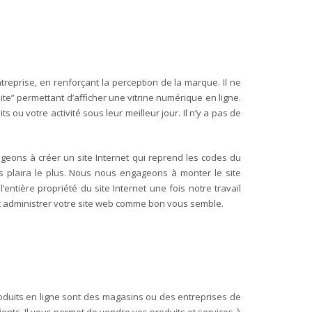
ntreprise, en renforçant la perception de la marque. Il ne
te” permettant d’afficher une vitrine numérique en ligne.
ou votre activité sous leur meilleur jour. Il n’y a pas de
ageons à créer un site Internet qui reprend les codes du
s plaira le plus. Nous nous engageons à monter le site
entière propriété du site Internet une fois notre travail
 et administrer votre site web comme bon vous semble.
oduits en ligne sont des magasins ou des entreprises de
nts. Il vous permet de vendre vos produits et services à