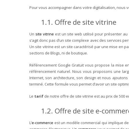
Pour vous accompagner dans votre digitalisation, nous 
1.1. Offre de site vitrine
Un
site vitrine
est un site web utilisé pour présenter au c
s’agit donc pas d’un site complexe avec des services per
Un site vitrine est un site caractérisé par une mise en p
sections de Blogs, ni de boutique.
Référencement Google Gratuit vous propose la mise en pl
référencement naturel. Nous vous proposons une la
Internet, son architecture, son design et nous ajoutons 
terminé. Cette formule vous permet d’avoir un site optim
Le
tarif
de notre offre de site vitrine est au prix de 500 e
1.2. Offre de site e-commer
L’
e-commerce
est un modèle commercial qui implique des
commerce électronique. L’
e-commerce
vous permet de pos