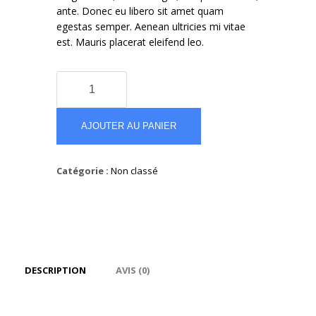
ante. Donec eu libero sit amet quam
egestas semper. Aenean ultricies mi vitae
est. Mauris placerat eleifend leo.
quantité
de
White
and
AJOUTER AU PANIER
Pink
top
Catégorie :
Non classé
Cute
Mini
DESCRIPTION
AVIS (0)