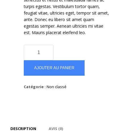
turpis egestas. Vestibulum tortor quam,
feugiat vitae, ultricies eget, tempor sit amet,
ante. Donec eu libero sit amet quam
egestas semper. Aenean ultricies mi vitae
est. Mauris placerat eleifend leo.
quantité
de
River
Island
AJOUTER AU PANIER
Long
Sleeved
Catégorie :
Non classé
Smart
Shirt
DESCRIPTION
AVIS (0)