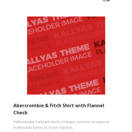
Abercrombie & Fitch Shirt with Flannel
Check
Pellentesque habitant morbi tristique senectus et netus et
malesuada fames ac turpis egestas.