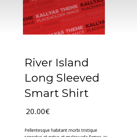
River Island
Long Sleeved
Smart Shirt
20.00
€
Pellentesque habitant morbi tristique
senectus et netus et malesuada fames ac