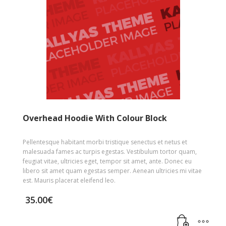
Overhead Hoodie With Colour Block
Pellentesque habitant morbi tristique senectus et netus et
malesuada fames ac turpis egestas. Vestibulum tortor quam,
feugiat vitae, ultricies eget, tempor sit amet, ante. Donec eu
libero sit amet quam egestas semper. Aenean ultricies mi vitae
est. Mauris placerat eleifend leo.
35.00
€