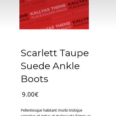
Scarlett Taupe
Suede Ankle
Boots
9.00
€
Pellentesque habitant morbi tristique
senectus et netus et malesuada fames ac