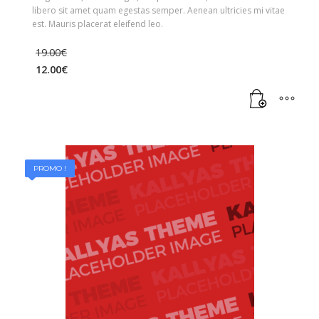
libero sit amet quam egestas semper. Aenean ultricies mi vitae
est. Mauris placerat eleifend leo.
19.00
€
12.00
€
PROMO !