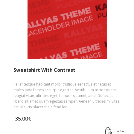
Sweatshirt With Contrast
Pellentesque habitant morbi tristique senectus et netus et
malesuada fames ac turpis egestas. Vestibulum tortor quam,
feugiat vitae, ultricies eget, tempor sit amet, ante. Donec eu
libero sit amet quam egestas semper. Aenean ultricies mi vitae
est. Mauris placerat eleifend leo.
35.00
€