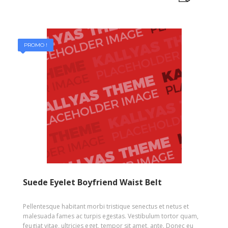
PROMO !
Suede Eyelet Boyfriend Waist Belt
Pellentesque habitant morbi tristique senectus et netus et
malesuada fames ac turpis egestas. Vestibulum tortor quam,
feugiat vitae, ultricies eget, tempor sit amet, ante. Donec eu