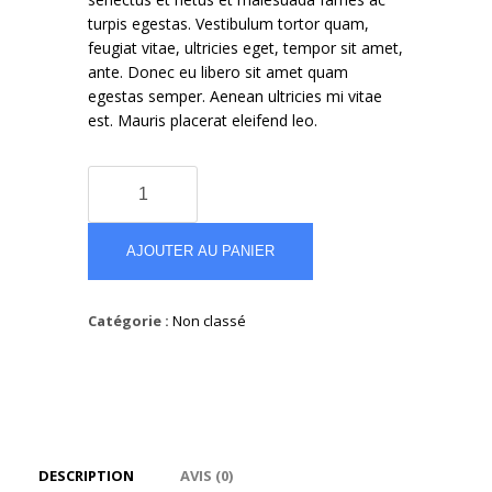
turpis egestas. Vestibulum tortor quam,
feugiat vitae, ultricies eget, tempor sit amet,
ante. Donec eu libero sit amet quam
egestas semper. Aenean ultricies mi vitae
est. Mauris placerat eleifend leo.
quantité
de
Scarlett
Taupe
AJOUTER AU PANIER
Suede
Ankle
Catégorie :
Non classé
Boots
DESCRIPTION
AVIS (0)