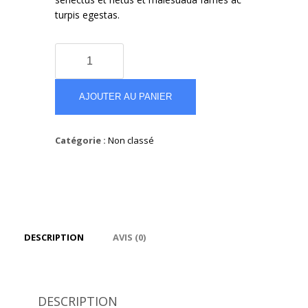
turpis egestas.
quantité
de
Abercrombie
&
AJOUTER AU PANIER
Fitch
Shirt
Catégorie :
Non classé
with
Flannel
Check
DESCRIPTION
AVIS (0)
DESCRIPTION