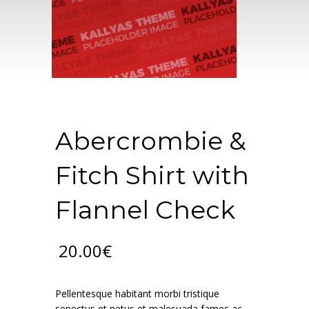
Abercrombie &
Fitch Shirt with
Flannel Check
20.00
€
Pellentesque habitant morbi tristique
senectus et netus et malesuada fames ac