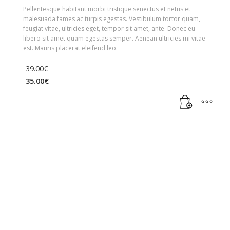
Pellentesque habitant morbi tristique senectus et netus et
malesuada fames ac turpis egestas. Vestibulum tortor quam,
feugiat vitae, ultricies eget, tempor sit amet, ante. Donec eu
libero sit amet quam egestas semper. Aenean ultricies mi vitae
est. Mauris placerat eleifend leo.
39.00
€
35.00
€