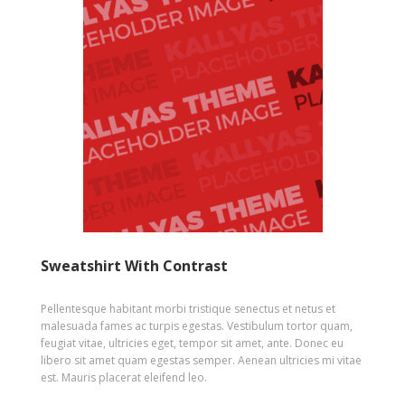
Sweatshirt With Contrast
Pellentesque habitant morbi tristique senectus et netus et
malesuada fames ac turpis egestas. Vestibulum tortor quam,
feugiat vitae, ultricies eget, tempor sit amet, ante. Donec eu
libero sit amet quam egestas semper. Aenean ultricies mi vitae
est. Mauris placerat eleifend leo.