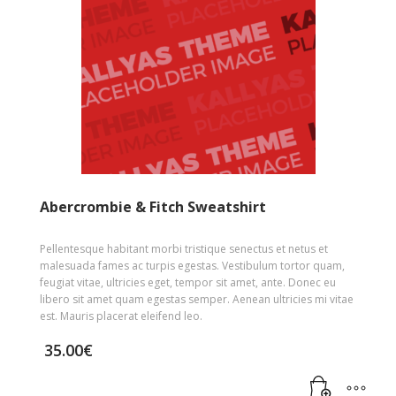
Abercrombie & Fitch Sweatshirt
Pellentesque habitant morbi tristique senectus et netus et
malesuada fames ac turpis egestas. Vestibulum tortor quam,
feugiat vitae, ultricies eget, tempor sit amet, ante. Donec eu
libero sit amet quam egestas semper. Aenean ultricies mi vitae
est. Mauris placerat eleifend leo.
35.00
€