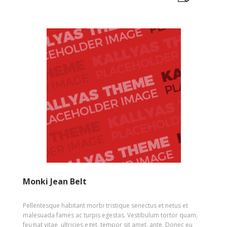
Monki Jean Belt
Pellentesque habitant morbi tristique senectus et netus et
malesuada fames ac turpis egestas. Vestibulum tortor quam,
feugiat vitae, ultricies eget, tempor sit amet, ante. Donec eu