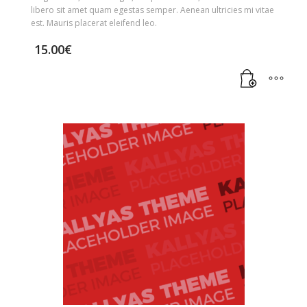
libero sit amet quam egestas semper. Aenean ultricies mi vitae
est. Mauris placerat eleifend leo.
15.00
€