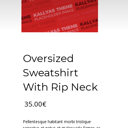
Oversized
Sweatshirt
With Rip Neck
35.00
€
Pellentesque habitant morbi tristique
senectus et netus et malesuada fames ac