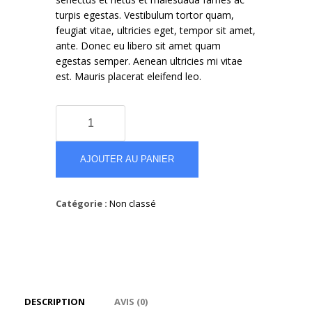
turpis egestas. Vestibulum tortor quam,
feugiat vitae, ultricies eget, tempor sit amet,
ante. Donec eu libero sit amet quam
egestas semper. Aenean ultricies mi vitae
est. Mauris placerat eleifend leo.
quantité
de
Oversized
Sweatshirt
AJOUTER AU PANIER
With
Rip
Catégorie :
Non classé
Neck
DESCRIPTION
AVIS (0)