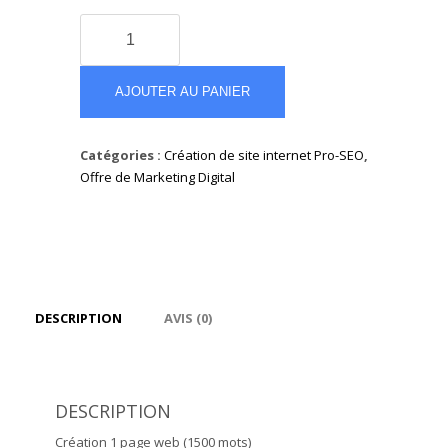
quantité
de
Création
1
AJOUTER AU PANIER
page
web
Catégories :
Création de site internet Pro-SEO
,
Offre de Marketing Digital
DESCRIPTION
AVIS (0)
DESCRIPTION
Création 1 page web (1500 mots)