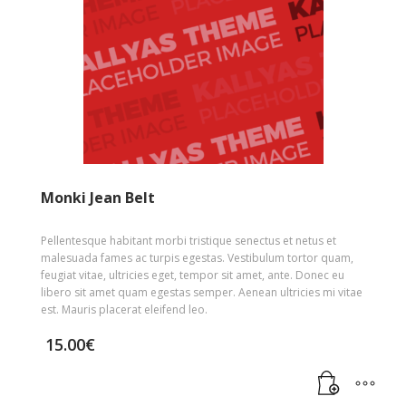
Monki Jean Belt
Pellentesque habitant morbi tristique senectus et netus et
malesuada fames ac turpis egestas. Vestibulum tortor quam,
feugiat vitae, ultricies eget, tempor sit amet, ante. Donec eu
libero sit amet quam egestas semper. Aenean ultricies mi vitae
est. Mauris placerat eleifend leo.
15.00
€