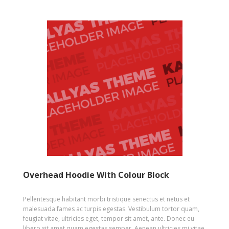
Overhead Hoodie With Colour Block
Pellentesque habitant morbi tristique senectus et netus et
malesuada fames ac turpis egestas. Vestibulum tortor quam,
feugiat vitae, ultricies eget, tempor sit amet, ante. Donec eu
libero sit amet quam egestas semper. Aenean ultricies mi vitae