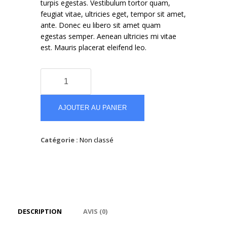
turpis egestas. Vestibulum tortor quam,
feugiat vitae, ultricies eget, tempor sit amet,
ante. Donec eu libero sit amet quam
egestas semper. Aenean ultricies mi vitae
est. Mauris placerat eleifend leo.
quantité
de
Black
Darcy
AJOUTER AU PANIER
Chunky
Shoes
Catégorie :
Non classé
DESCRIPTION
AVIS (0)