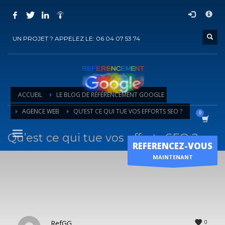
COMMENT ACHETER UN PRESTATION DE
×
REFERENCEMENT ?
UN PROJET ? APPELEZ LE: 06 04 07 53 74
1
Choisir la prestation
2
Ajouter la prestation au panier
3
Régler le panier
ACCUEIL
LE BLOG DE RÉFÉRENCEMENT GOOGLE
Vous recevrez sous 5 jours ouvrés un mail de
confirmation
de
AGENCE WEB
QU’EST CE QUI TUE VOS EFFORTS SEO ?
l'exécution de la prestation
Qu’est ce qui tue vos efforts SEO ?
Horaire d'ouverture
REFERENCEZ-VOUS
Lun-Ven 9:00H - 19:00H
MAINTENANT
Sam - 9:00H-17:00H
Dimanche sur RDV !
0
RefGG