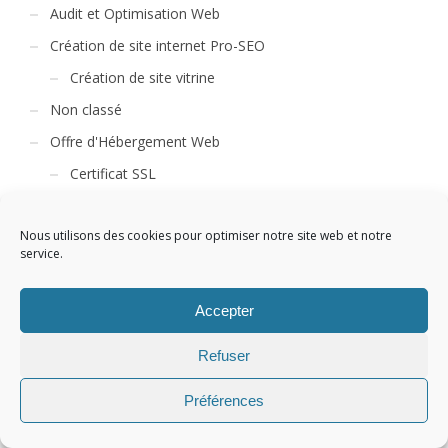
Audit et Optimisation Web
Création de site internet Pro-SEO
Création de site vitrine
Non classé
Offre d'Hébergement Web
Certificat SSL
Offre de Marketing Digital
Nous utilisons des cookies pour optimiser notre site web et notre
Référencement naturel - 1 mois
service.
Référencement naturel - 12 mois
Référencement naturel - 6 mois
Accepter
Référencement naturel RGG
Refuser
Référencement Payant
Referencement Social SMO
Préférences