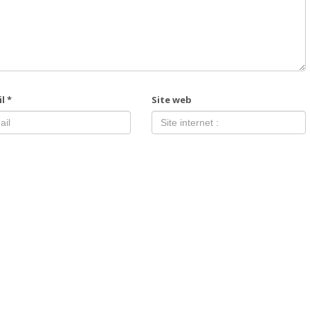
il
*
Site web