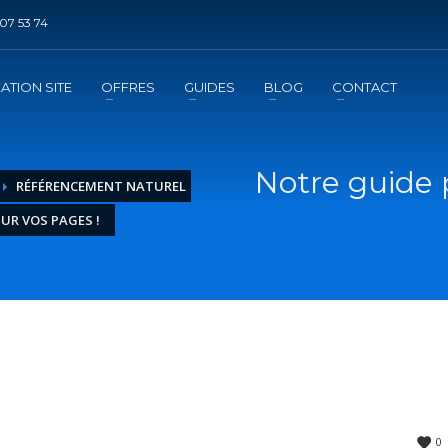
07 53 74
DE REFERENCEMENT ?
3
jouter la prestation au panier
Régler le panier
ATION SITE
OFFRES
GUIDES
BLOG
CONTACT
mation
de l'exécution de la prestation
Notre guide
RÉFÉRENCEMENT NATUREL
UR VOS PAGES !
0