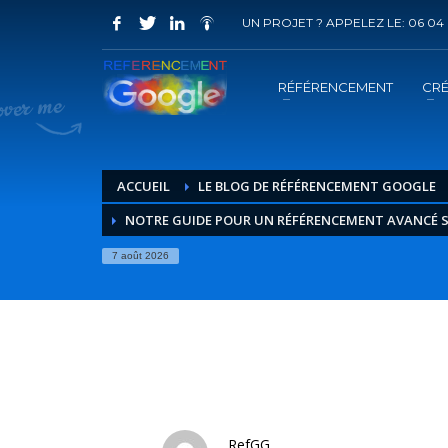
UN PROJET ? APPELEZ LE: 06 04 
COMMENT ACHETER UN PRESTATION 
1
2
Choisir la prestation
A
RÉFÉRENCEMENT
CRÉ
Vous recevrez sous 5 jours ouvrés un mail de
confir
ACCUEIL
LE BLOG DE RÉFÉRENCEMENT GOOGLE
NOTRE GUIDE POUR UN RÉFÉRENCEMENT AVANCÉ S
7 août 2026
RefGG