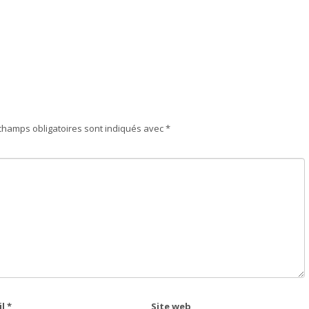
champs obligatoires sont indiqués avec
*
il
*
Site web