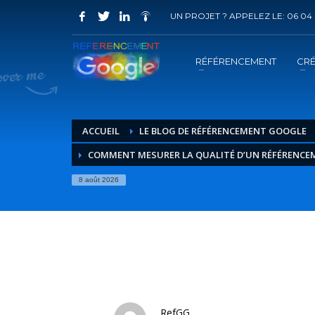
UN PROJET ? APPELEZ LE: 06 04 
COMMENT ACHETER UN PRESTATION 
1
2
Choisir la prestation
A
RÉFÉRENCEMENT
CRÉ
Vous recevrez sous 5 jours ouvrés un mail de
confir
ACCUEIL
LE BLOG DE RÉFÉRENCEMENT GOOGLE
COMMENT MESURER LA QUALITÉ D’UN RÉFÉRENCE
8 août 2026
RefGG