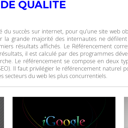
DE QUALITE
 du succès sur internet, pour qu’une site web obt
car la grande majorité des internautes ne défilent
miers résultats affichés. Le Référencement corre
résultats, il est calculé par des programmes dé
cherche. Le référencement se compose en deux types
O). Il faut privilégier le référencement naturel 
es secteurs du web les plus concurrentiels.