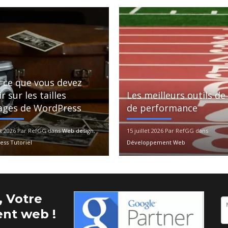
 ce que vous devez
r sur les tailles
Les meilleurs outils de
ages de WordPress
de performance
let 2026 Par RefGG dans
Web design
,
15 juillet 2026 Par RefGG dans
ss Tutoriel
Développement Web
 Votre
nt web !