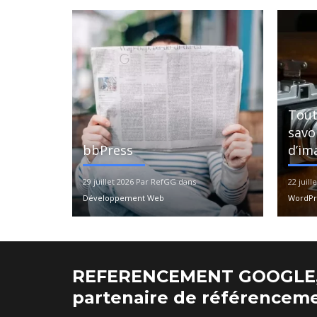
Tout
savoi
bbPress
d’im
29 juillet 2026 Par RefGG dans
22 juil
Développement Web
WordPre
REFERENCEMENT GOOGLE,
partenaire de référenceme