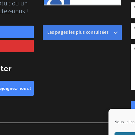
atuit ou un
ctez-nous !
Les pages les plus consultées
tter
ejoignez-nous !
Nous utiliso