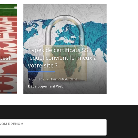
Types de certificats SSL :
 test
lequel convient le mieux à
votre site ?
08 juillet 2026 Par RefGG dans
Développement Web
NOM PRÉNOM