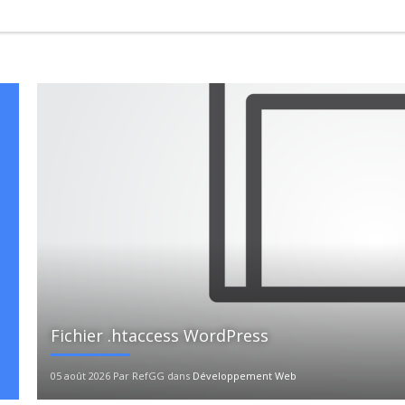
Fichier .htaccess WordPress
05 août 2026 Par RefGG dans
Développement Web