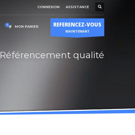
CONNEXION
ASSISTANCE
Horaire d'ouverture
×
Lun-Ven 9:00H - 19:00H
REFERENCEZ-VOUS
Sam - 9:00H-17:00H
MON PANIER
MAINTENANT
Dimanche sur RDV !
Référencement qualité