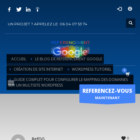
COMMENT ACHETER UN PRESTATION DE
×
REFERENCEMENT ?
UN PROJET ? APPELEZ LE: 06 04 07 53 74
1
Choisir la prestation
2
Ajouter la prestation au panier
3
Régler le panier
ACCUEIL
LE BLOG DE RÉFÉRENCEMENT GOOGLE
Vous recevrez sous 5 jours ouvrés un mail de
confirmation
de
CRÉATION DE SITE INTERNET
WORDPRESS TUTORIEL
l'exécution de la prestation
GUIDE COMPLET POUR CONFIGURER LE MAPPING DES DOMAINES
Horaire d'ouverture
SUR UN MULTISITE WORDPRESS
REFERENCEZ-VOUS
Lun-Ven 9:00H - 19:00H
MAINTENANT
Guide complet pour configurer le
Sam - 9:00H-17:00H
mapping des domaines sur un
Dimanche sur RDV !
multisite WordPress
0
RefGG