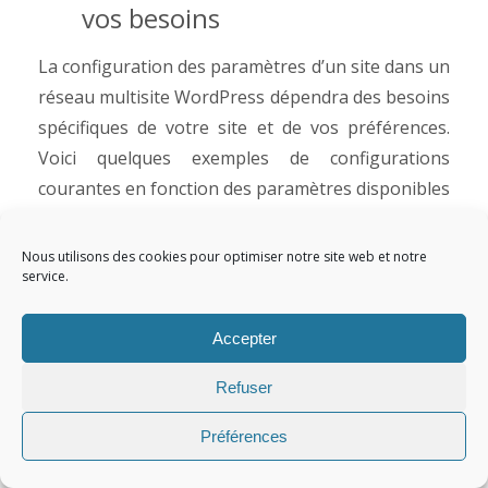
vos besoins
La configuration des paramètres d’un site dans un
réseau multisite WordPress dépendra des besoins
spécifiques de votre site et de vos préférences.
Voici quelques exemples de configurations
courantes en fonction des paramètres disponibles
:
Nous utilisons des cookies pour optimiser notre site web et notre
3.3.1. Adresse du site (domaine)
service.
Configurez l’adresse du site en fonction du
Accepter
domaine que vous souhaitez associer à ce site
spécifique. Assurez-vous que le domaine est
Refuser
correctement enregistré et que les
enregistrements
DNS
sont configurés pour
Préférences
pointer vers votre installation
WordPress
.