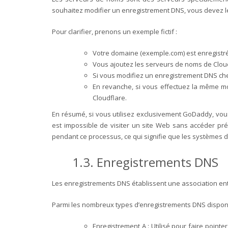
souhaitez modifier un enregistrement DNS, vous devez le f
Pour clarifier, prenons un exemple fictif :
Votre domaine (exemple.com) est enregist
Vous ajoutez les serveurs de noms de Cloud
Si vous modifiez un enregistrement DNS che
En revanche, si vous effectuez la même mo
Cloudflare.
En résumé, si vous utilisez exclusivement GoDaddy, vou
est impossible de visiter un site Web sans accéder p
pendant ce processus, ce qui signifie que les systèmes 
1.3. Enregistrements DNS
Les enregistrements DNS établissent une association en
Parmi les nombreux types d’enregistrements DNS disponibl
Enregistrement A : Utilisé pour faire poin