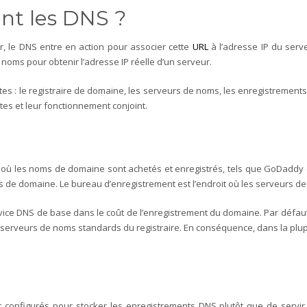
nt les DNS ?
r, le DNS entre en action pour associer cette
URL
à l’adresse IP du serv
noms pour obtenir l’adresse IP réelle d’un serveur.
 : le registraire de domaine, les serveurs de noms, les enregistrements 
es et leur fonctionnement conjoint.
es où les noms de domaine sont achetés et enregistrés, tels que GoDad
res de domaine.
Le bureau d’enregistrement est l’endroit où les serveurs d
rvice DNS de base dans le coût de l’enregistrement du domaine. Par défau
serveurs de noms standards du registraire. En conséquence, dans la plup
configurés pour stocker les enregistrements DNS plutôt que de servi