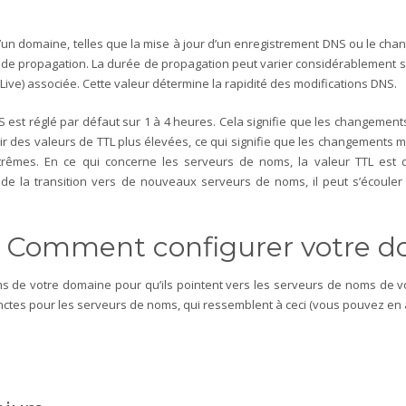
’un domaine, telles que la mise à jour d’un enregistrement DNS ou le ch
 de propagation.
La durée de propagation peut varier considérablement se
ve) associée. Cette valeur détermine la rapidité des modifications DNS.
NS est réglé par défaut sur 1 à 4 heures. Cela signifie que les changeme
oir des valeurs de TTL plus élevées, ce qui signifie que les changements 
trêmes.
En ce qui concerne les serveurs de noms, la valeur TTL est 
 de la transition vers de nouveaux serveurs de noms, il peut s’écoule
 – Comment configurer votre 
 de votre domaine pour qu’ils pointent vers les serveurs de noms de vot
ctes pour les serveurs de noms, qui ressemblent à ceci (vous pouvez en a