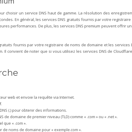
emium
 pour choisir un service DNS haut de gamme. La résolution des enregistre
econdes.
En général, les services DNS gratuits fournis par votre registrai
leures performances.
De plus, les services DNS premium peuvent offrir un
atuits fournis par votre registraire de noms de domaine et les services
Il convient de noter que si vous utilisez les services DNS de Cloudflare
erche
teur web et envoie la requête via Internet.
f.
DNS (.) pour obtenir des informations.
DNS de domaine de premier niveau (TLD) comme « .com » ou « .net ».
l que « .com ».
eur de noms de domaine pour « exemple.com ».