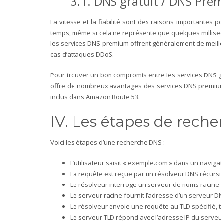
3.1. DNS gratuit / DNS Pr
La vitesse et la fiabilité sont des raisons importantes
temps, même si cela ne représente que quelques millis
les services DNS premium offrent généralement de meil
cas d’attaques DDoS.
Pour trouver un bon compromis entre les services DNS gr
offre de nombreux avantages des services DNS premium. 
inclus dans Amazon Route 53.
IV. Les étapes de rech
Voici les étapes d’une recherche DNS :
L’utilisateur saisit « exemple.com » dans un naviga
La requête est reçue par un résolveur DNS récursi
Le résolveur interroge un serveur de noms racine 
Le serveur racine fournit l’adresse d’un serveur 
Le résolveur envoie une requête au TLD spécifié, te
Le serveur TLD répond avec l’adresse IP du serv