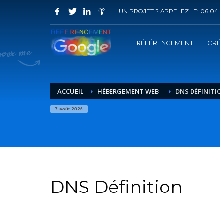
UN PROJET ? APPELEZ LE: 06 04 
COMMENT ACHETER UN PRESTATION 
1
2
Choisir la prestation
A
RÉFÉRENCEMENT
CRÉ
Vous recevrez sous 5 jours ouvrés un mail de
confir
ACCUEIL
HÉBERGEMENT WEB
DNS DÉFINITI
7 août 2026
DNS Définition