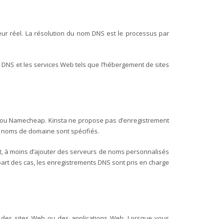
eur réel. La résolution du nom DNS est le processus par
DNS et les services Web tels que l’hébergement de sites
dy ou Namecheap. Kinsta ne propose pas d’enregistrement
e noms de domaine sont spécifiés.
t, à moins d’ajouter des serveurs de noms personnalisés
art des cas, les enregistrements DNS sont pris en charge
r des sites Web ou des applications Web.
Lorsque vous