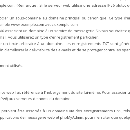
ple.com. (Remarque : Si le serveur web utilise une adresse IPv6 plutôt 
cier un sous-domaine au domaine principal ou canonique. Ce type d’enr
xemple www.exemple.com avec exemple.com.
MX associent un domaine à un service de messagerie.Si vous souhaitez qu
il, vous utiliserez un type d’enregistrement particulier.
er un texte arbitraire à un domaine. Les enregistrements TXT sont géné
 d’améliorer la délivrabilité des e-mails et de se protéger contre les spam
ent utilisés.
vice web fait référence à l’hébergement du site lui-même. Pour associer u
 IPv6) aux serveurs de noms du domaine.
 peuvent être associés à un domaine via des enregistrements DNS, tels q
 applications de messagerie web et phpMyAdmin, pour n’en citer que quel