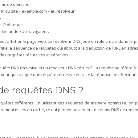
noms de domaine.
IP du site « exemple.com » au résolveur.
.
e IP obtenue.
b demandée au navigateur.
eut afficher la page web.
Le résolveur DNS joue un rôle crucial dans le 
Il initie la séquence de requêtes qui aboutit à la traduction de l’URL en adr
es requêtes récursives et itératives.
requête DNS récursive et un résolveur DNS récursif. La requête se réfère
nateur qui accepte une requête récursive et traite la réponse en effectuan
s de requêtes DNS ?
uêtes différents. En utilisant ces requêtes de manière optimisée, on 
gistrement mises en cache, ce qui permet au serveur de noms DNS de renv