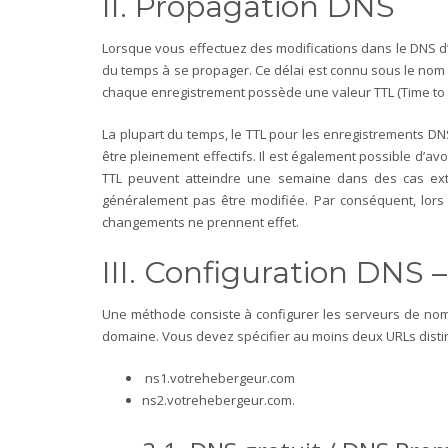
II. Propagation DNS
Lorsque vous effectuez des modifications dans le DNS d
du temps à se propager. Ce délai est connu sous le nom
chaque enregistrement possède une valeur TTL (Time to Li
La plupart du temps, le TTL pour les enregistrements D
être pleinement effectifs. Il est également possible d’av
TTL peuvent atteindre une semaine dans des cas ex
généralement pas être modifiée. Par conséquent, lors
changements ne prennent effet.
III. Configuration DNS
Une méthode consiste à configurer les serveurs de noms
domaine. Vous devez spécifier au moins deux URLs distin
ns1.votrehebergeur.com
ns2.votrehebergeur.com.