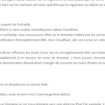
aire sur les serveurs de noms spécifiés par le registraire ou utiliser un 
ré auprès de GoDaddy
flare à votre compte GoDaddy pour utiliser Cloudflare.
z GoDaddy, cela n’aura aucun effet car le domaine n’utilise pas les ser
dification d’enregistrement DNS chez Cloudflare, elle sera prise en co
s devez effectuer les mises à jour de vos enregistrements DNS via GoDad
réalablement à un serveur de noms de domaine. « Vous pouvez rencont
de dénomination décentralisés chargés de convertir les noms d’hôtes en a
tre un domaine et un service Web.
es, seuls environ 4 ou 5 sont largement utilisés.
ter un domaine ou un sous-domaine vers une adresse IPv4. Par exemple, i