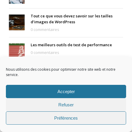
Tout ce que vous devez savoir sur les tailles
d’images de WordPress
0 commentaires
Les meilleurs outils de test de performance
0 commentaires
Nous utilisons des cookies pour optimiser notre site web et notre
Types de certificats SSL : lequel convient le
service.
mieux à votre site ?
0 commentaires
Accepter
PRODUCT CATEGORIES
Refuser
Audit et Optimisation Web
Préférences
Création de site internet Pro-SEO