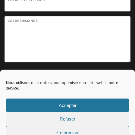
VOTRE SITE INTERNET
VOTRE DEMANDE
Envoyer votre demande
Nous utilisons des cookies pour optimiser notre site web et notre
service.
Accepter
© 2010 - 2023 Copyright by
Référencement google gratuit
|
Refuser
C.G.V.
|
Mentions légales
|All rights reserved - Tous droits
réservés.
Préférences