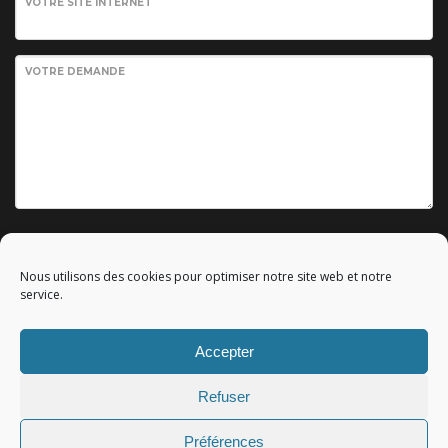
VOTRE SITE INTERNET
VOTRE DEMANDE
Envoyer votre demande
Nous utilisons des cookies pour optimiser notre site web et notre
service.
Accepter
© 2010 - 2023 Copyright by
Référencement google gratuit
|
Refuser
C.G.V.
|
Mentions légales
|All rights reserved - Tous droits
réservés.
Préférences