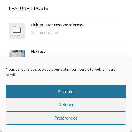
FEATURED POSTS
Fichier .htaccess WordPress
0 commentaires
bbPress
0 commentaires
Nous utilisons des cookies pour optimiser notre site web et notre
service.
Tout ce que vous devez savoir sur les tailles
d’images de WordPress
0 commentaires
Accepter
Refuser
Les meilleurs outils de test de performance
0 commentaires
Préférences