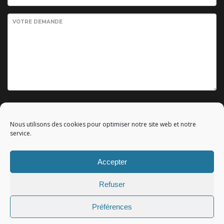
VOTRE DEMANDE
Envoyer votre demande
Nous utilisons des cookies pour optimiser notre site web et notre
service.
Accepter
© 2010 - 2023 Copyright by
Référencement google gratuit
|
Refuser
C.G.V.
|
Mentions légales
|All rights reserved - Tous droits
réservés.
Préférences