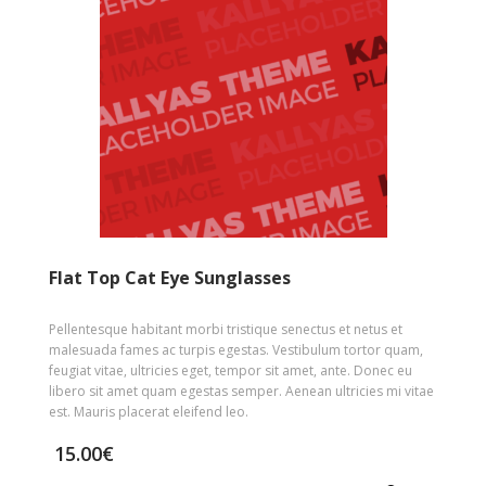
Flat Top Cat Eye Sunglasses
Pellentesque habitant morbi tristique senectus et netus et
malesuada fames ac turpis egestas. Vestibulum tortor quam,
feugiat vitae, ultricies eget, tempor sit amet, ante. Donec eu
libero sit amet quam egestas semper. Aenean ultricies mi vitae
est. Mauris placerat eleifend leo.
15.00
€