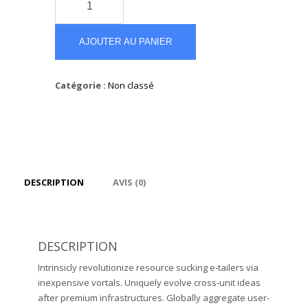
de
Beauty
Calla
AJOUTER AU PANIER
Lily
Bouquet
Catégorie :
Non classé
DESCRIPTION
AVIS (0)
DESCRIPTION
Intrinsicly revolutionize resource sucking e-tailers via
inexpensive vortals. Uniquely evolve cross-unit ideas
after premium infrastructures. Globally aggregate user-