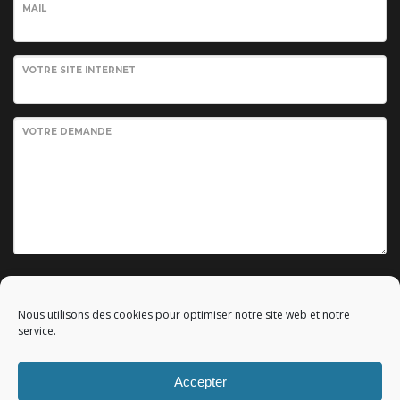
MAIL
VOTRE SITE INTERNET
VOTRE DEMANDE
Envoyer votre demande
Nous utilisons des cookies pour optimiser notre site web et notre
service.
Accepter
© 2010 - 2023 Copyright by
Référencement google gratuit
|