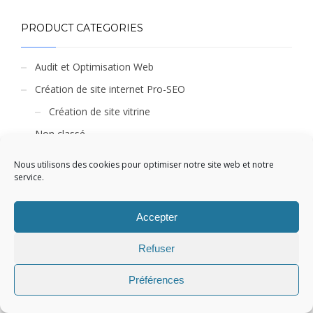
PRODUCT CATEGORIES
Audit et Optimisation Web
Création de site internet Pro-SEO
Création de site vitrine
Non classé
Offre d'Hébergement Web
Nous utilisons des cookies pour optimiser notre site web et notre
service.
Certificat SSL
Offre de Marketing Digital
Accepter
Référencement naturel - 1 mois
Référencement naturel - 12 mois
Refuser
Référencement naturel - 6 mois
Préférences
Référencement naturel RGG
Référencement Payant