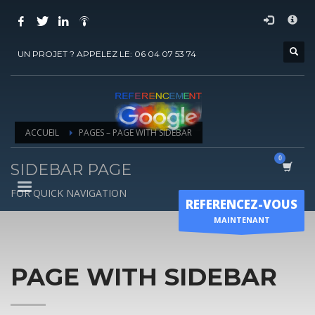
COMMENT ACHETER UN PRESTATION DE
×
REFERENCEMENT ?
UN PROJET ? APPELEZ LE: 06 04 07 53 74
1
Choisir la prestation
2
Ajouter la prestation au panier
3
Régler le panier
ACCUEIL
PAGES – PAGE WITH SIDEBAR
Vous recevrez sous 5 jours ouvrés un mail de
confirmation
de
l'exécution de la prestation
SIDEBAR PAGE
Horaire d'ouverture
FOR QUICK NAVIGATION
REFERENCEZ-VOUS
Lun-Ven 9:00H - 19:00H
MAINTENANT
Sam - 9:00H-17:00H
Dimanche sur RDV !
PAGE WITH SIDEBAR