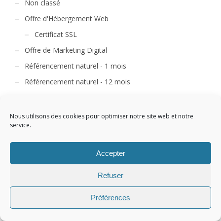
Non classé
Offre d'Hébergement Web
Certificat SSL
Offre de Marketing Digital
Référencement naturel - 1 mois
Référencement naturel - 12 mois
Référencement naturel - 6 mois
Référencement naturel RGG
Nous utilisons des cookies pour optimiser notre site web et notre
service.
Référencement Payant
Referencement Social SMO
Accepter
Refuser
Préférences