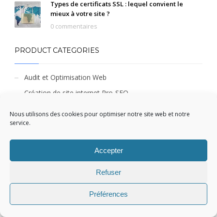
Types de certificats SSL : lequel convient le
mieux à votre site ?
0 commentaires
PRODUCT CATEGORIES
Audit et Optimisation Web
Création de site internet Pro-SEO
Création de site vitrine
Nous utilisons des cookies pour optimiser notre site web et notre
service.
Non classé
Offre d'Hébergement Web
Accepter
Certificat SSL
Offre de Marketing Digital
Refuser
Référencement naturel - 1 mois
Préférences
Référencement naturel - 12 mois
Référencement naturel - 6 mois