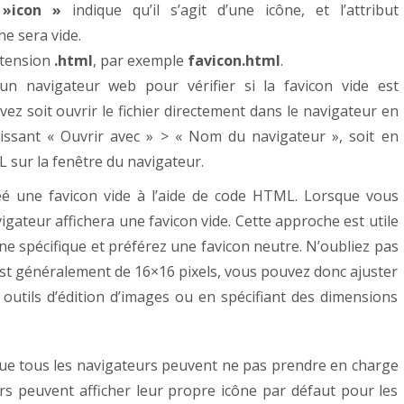
 »icon »
indique qu’il s’agit d’une icône, et l’attribut
ne sera vide.
extension
.html
, par exemple
favicon.html
.
n navigateur web pour vérifier si la favicon vide est
ez soit ouvrir le fichier directement dans le navigateur en
isissant « Ouvrir avec » > « Nom du navigateur », soit en
L sur la fenêtre du navigateur.
éé une favicon vide à l’aide de code HTML. Lorsque vous
vigateur affichera une favicon vide. Cette approche est utile
ône spécifique et préférez une favicon neutre.
N’oubliez pas
 est généralement de 16×16 pixels, vous pouvez donc ajuster
es outils d’édition d’images ou en spécifiant des dimensions
que tous les navigateurs peuvent ne pas prendre en charge
urs peuvent afficher leur propre icône par défaut pour les