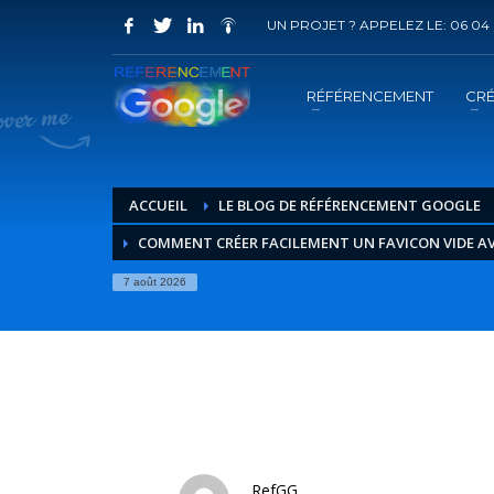
UN PROJET ? APPELEZ LE: 06 04 
COMMENT ACHETER UN PRESTATION 
1
2
Choisir la prestation
A
RÉFÉRENCEMENT
CRÉ
Vous recevrez sous 5 jours ouvrés un mail de
confir
ACCUEIL
LE BLOG DE RÉFÉRENCEMENT GOOGLE
COMMENT CRÉER FACILEMENT UN FAVICON VIDE AV
7 août 2026
RefGG