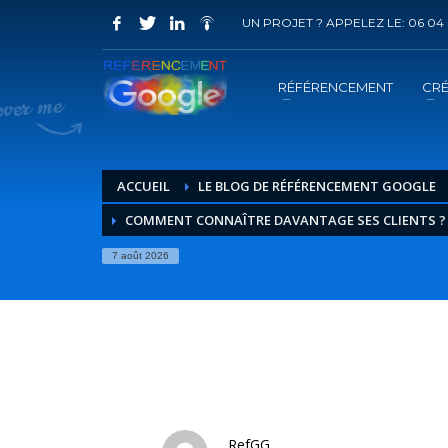
UN PROJET ? APPELEZ LE: 06 04 
COMMENT ACHETER UN PRESTATION 
1
2
Choisir la prestation
A
RÉFÉRENCEMENT
CRÉ
Vous recevrez sous 5 jours ouvrés un mail de
confir
ACCUEIL
LE BLOG DE RÉFÉRENCEMENT GOOGLE
COMMENT CONNAÎTRE DAVANTAGE SES CLIENTS 
7 août 2026
RefGG