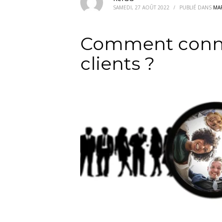
SAMEDI, 27 AOÛT 2022
/
PUBLIÉ DANS
MAR
Comment conna
clients ?