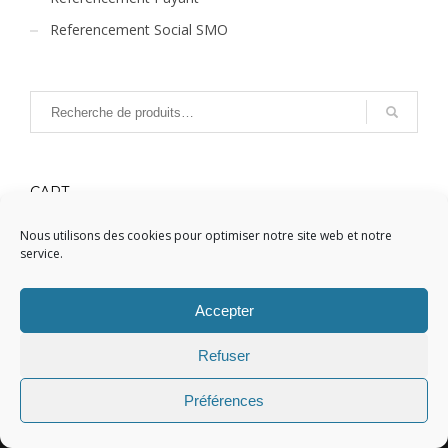
Referencement Social SMO
CART
Nous utilisons des cookies pour optimiser notre site web et notre
Votre panier est vide.
service.
Accepter
Refuser
REFERENCEMENT GOOGLE,
Votre partenaire de
Préférences
référencement web !