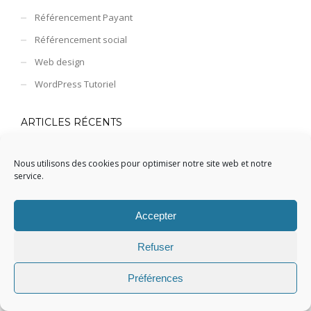
Référencement Payant
Référencement social
Web design
WordPress Tutoriel
ARTICLES RÉCENTS
Fichier .htaccess WordPress
Nous utilisons des cookies pour optimiser notre site web et notre
service.
Qu’est-ce que le fichier .htaccess WordPress ? ...
Accepter
bbPress
Découvrez bbPress avec RGG bbPress est un
Refuser
plugi...
Préférences
Tout ce que vous devez savoir sur les tailles
d’images de WordPress