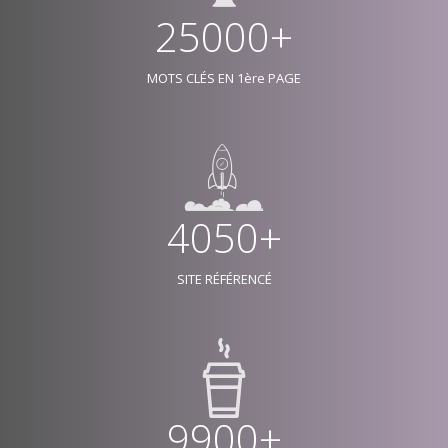
25000+
MOTS CLÉS EN 1ère PAGE
4050+
SITE RÉFÉRENCÉ
9900+