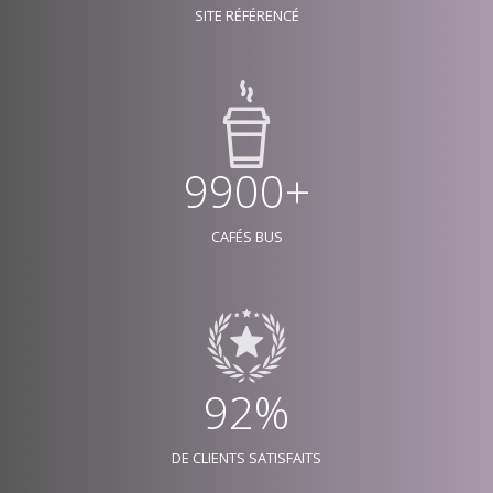
SITE RÉFÉRENCÉ
9900+
CAFÉS BUS
92%
DE CLIENTS SATISFAITS