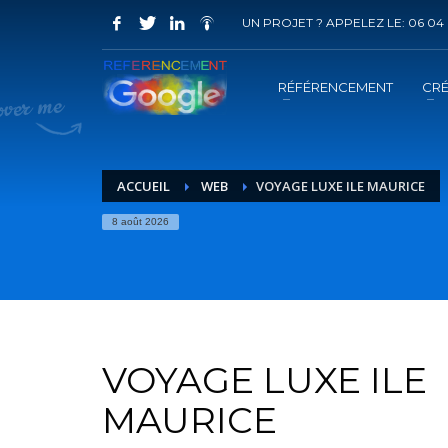
UN PROJET ? APPELEZ LE: 06 04 
COMMENT ACHETER UN PRESTATION 
1
2
Choisir la prestation
A
RÉFÉRENCEMENT
CRÉ
Vous recevrez sous 5 jours ouvrés un mail de
confir
ACCUEIL
WEB
VOYAGE LUXE ILE MAURICE
8 août 2026
VOYAGE LUXE ILE
MAURICE