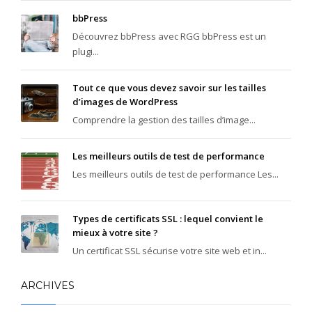
apprendrez par exemple que faire la file pendant une demi-heure
bbPress
est très courant ici et que ce n’est pas pour rien que les Ticos sont
Découvrez bbPress avec RGG bbPress est un
extrêmement patients.
plugi...
Dans mon livre, je vous ferai réfléchir à votre expatriation afin que
vous sachiez si oui ou non c’est une bonne chose pour vous et votre
Tout ce que vous devez savoir sur les tailles
famille. S’expatrier demande beaucoup de réflexion, du temps, des
d’images de WordPress
efforts, de la patience, énormément de démarche et un minimum de
Comprendre la gestion des tailles d’image...
connaissance afin de ne pas vous faire rouler dans la farine et de
prendre les bonnes décisions.
Les meilleurs outils de test de performance
Mon livre sera sans doute votre meilleur investissement et je peux
Les meilleurs outils de test de performance Les...
vous assurer que les informations que vous y retrouverez ne seront
nulle part ailleurs.
Vivre au Costa Rica
ou Tout plaquer pour vivre
au Costa Rica est un livre parfait si vous vous posez des questions
Types de certificats SSL : lequel convient le
mieux à votre site ?
et après la lecture, la plupart de vos questions auront disparues et
vous serez totalement serein sur la question de votre expatriation.
Un certificat SSL sécurise votre site web et in...
Plus de doute, si vous voulez réussir votre expatriation, il n’y a plus
qu’une chose à faire : acheter mon livre. Soyez heureux au soleil et
ARCHIVES
je vous souhaite une excellente expatriation.