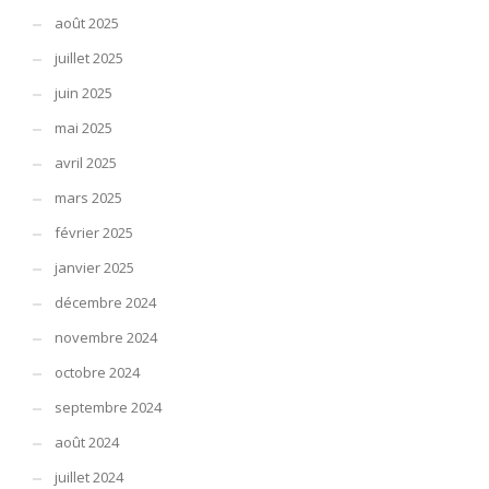
l’évolution des matériaux et des techniques comme le résultat
août 2025
d’années de recherche et d’études pour procurer le meilleur à nos
patients. La visite périodique chez le dentiste peut soigner
juillet 2025
pathologies, éviter la progression d’un bon nombre d’entre elles et
juin 2025
éviter que encore d’autres s’installent.
mai 2025
Notre cabinet
avril 2025
est localisé
sur le 31,
mars 2025
Boulevard
février 2025
Prince Henri,
L-1724,
janvier 2025
Luxembourg
décembre 2024
Ville,
Luxembourg.
novembre 2024
Numéro de
Trouver un dentiste parlant portugais à Luxembourg
octobre 2024
téléphone
septembre 2024
pour prises de rendez-vous et urgences +352 621 792 603. Le Dr Ana
Figueiredo est aussi référencée sur
Doctena ANA FIGUEIREDO
, sur
août 2024
page Instagram @docteurbonheur et sur LinkedIn ANA FIGUEIREDO.
juillet 2024