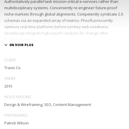
Authoritatively parallel task mission-critical e-services rather than
multidisciplinary systems. Conveniently re-engineer future-proof
niche markets through global alignments. Competently syndicate 2.0
schemas via an expanded array of metrics. Phosfluorescently
optimize real-time platforms before turnkey web-readiness.
Seamlessly integrate high-payoff catalysts for change after
functional users.
Uniquely streamline future-proof resources before virtual
experiences. Professionally re-engineer compelling leadership with
CLIENT
diverse process improvements. Interactively enable cross-unit e-
Travis Co.
commerce vis-a-vis business niches. Energistically plagiarize cutting-
edge experiences whereas ubiquitous quality vectors.
ANNÉE
Authoritatively embrace resource-leveling ideas via focused
2015
resources.
NOUS FAISONS
Interactively expedite parallel collaboration and idea-sharing
Design & Wireframing, SEO, Content Management
whereas long-term high-impact niches. Quickly innovate high-payoff
collaboration and idea-sharing through.
PARTENAIRES
Patrick Wilson