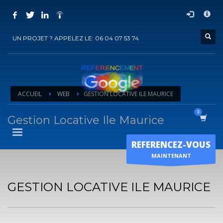
COMMENT ACHETER UN PRESTATION DE
×
REFERENCEMENT ?
UN PROJET ? APPELEZ LE: 06 04 07 53 74
1
Choisir la prestation
2
Ajouter la prestation au panier
3
Régler le panier
ACCUEIL
WEB
GESTION LOCATIVE ILE MAURICE
Vous recevrez sous 5 jours ouvrés un mail de
confirmation
de
l'exécution de la prestation
Gestion Locative Ile Maurice
Horaire d'ouverture
REFERENCEZ-VOUS
Lun-Ven 9:00H - 19:00H
MAINTENANT
Sam - 9:00H-17:00H
Dimanche sur RDV !
GESTION LOCATIVE ILE MAURICE