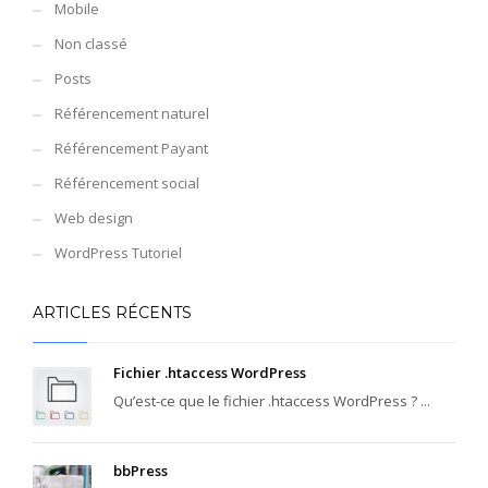
Mobile
Non classé
Posts
Référencement naturel
Référencement Payant
Référencement social
Web design
WordPress Tutoriel
Interrogez-nous en cliquant sur «
Composez votre rêve » sur
luxman-
ARTICLES RÉCENTS
mauritius.com
Fichier .htaccess WordPress
Qu’est-ce que le fichier .htaccess WordPress ? ...
bbPress