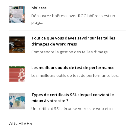
cadence, batterie, bémol, boum, playlist, piratage, photo, MP3,
bbPress
animateur, organisateur, mixer, modulation, noter, groupie, genre,
lounge, King, soupe, stand, profane, rumba, transe, tempo, toucher,
Découvrez bbPress avec RGG bbPress est un
variété, vielle, zic, répétition, sextuor, sol do, ré, mi, fa, la si, dièse,
plugi...
bémol, mambo, hard-rock, idiophone, nouba, mélodique, modal,
musicologie, musicologique, modal, pathétique, acousmatique,
Tout ce que vous devez savoir sur les tailles
basson, chaâbi, épinette, facture, contrat, Guso, Sacem, corps.
d’images de WordPress
Comprendre la gestion des tailles d’image...
Les meilleurs outils de test de performance
Les meilleurs outils de test de performance Les...
Types de certificats SSL : lequel convient le
mieux à votre site ?
Un certificat SSL sécurise votre site web et in...
ARCHIVES