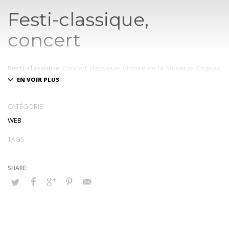
Festi-classique,
concert
Festi-classique
,
Concert classique
,
Victoire de la Musique
,
Cognac
,
cocktail, Victor Julien Laferrière, Sarah Nemtanu, Deborah Nemtanu,
Anaïs Constans, Emission Prodiges France 2 TV.
CATÉGORIE
WEB
TAGS
Concert festi-classique
Courvoisier