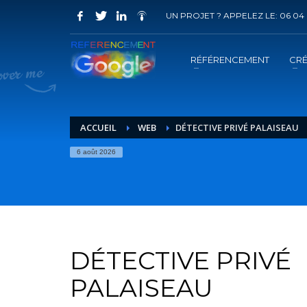
UN PROJET ? APPELEZ LE: 06 04 
COMMENT ACHETER UN PRESTATION 
1
2
Choisir la prestation
A
RÉFÉRENCEMENT
CRÉ
Vous recevrez sous 5 jours ouvrés un mail de
confir
ACCUEIL
WEB
DÉTECTIVE PRIVÉ PALAISEAU
6 août 2026
DÉTECTIVE PRIVÉ
PALAISEAU