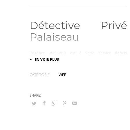
Détective Privé
Palaiseau
L’Agence BRISSARD est à votre service depuis
2001. Nous vous aidons à fixer des preuves
indispensables à la manifestation de la vérité dans
tous les domaines du droit privé (civil et
CATÉGORIE
WEB
commercial). Nous intervenons partout en France.
Agence BRISSARD 9
1
Cette Agence de Détective Privé située à Palaiseau (91)
est à votre disposition afin de vous renseigner sur nos
nombreuses prestations. Nos années d’expérience et
nos connaissances nous permettent de proposer des