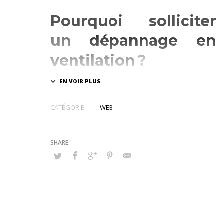
Pourquoi solliciter
un
dépannage en
ventilation
?
Dans votre maison ou votre bureau, vous pourrez
rencontrer de diverses pannes liées à votre système
de ventilation. Pour vous sortir, contacter un
CATÉGORIE
WEB
professionnel demeure indispensable. En matière
d’
entretien et dépannage VMC
, il se chargera
notamment du traitement de l’air, de la vérification des
gaines et des filtres, du désenfumage de toutes
les entrées d’air, etc. Vous bénéficierez aussi d’une
intervention rapide et efficace, peu importe le type de
votre ventilation.