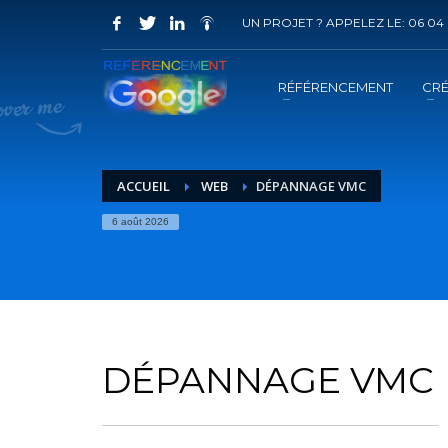
UN PROJET ? APPELEZ LE: 06 04 
COMMENT ACHETER UN PRESTATION 
1
2
Choisir la prestation
A
RÉFÉRENCEMENT
CRÉ
Vous recevrez sous 5 jours ouvrés un mail de
confir
ACCUEIL
WEB
DÉPANNAGE VMC
6 août 2026
DÉPANNAGE VMC