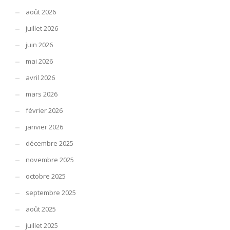
**Les bougies bio
https://caprice-de-bio.fr/catalogue/291896-
août 2026
Bougies-bio
existent depuis de nombreux siècles et permettent un
apaisement et un bien-être relaxant au quotidien, les bougie bio
juillet 2026
sont idéal en soirée afin de créer un endroit accueillant et
juin 2026
chaleureux.
mai 2026
**Les bougies bio à la cire de soja sont une bonne alternative aux
avril 2026
bougies qui possèdent de nombreuses substances chimiques, la
cire de soja possède de nombreuses qualités dont celles de la
mars 2026
combustion qui peut durer jusqu’à vingt heures,
https://caprice-de-
février 2026
bio.fr/1612821-Bougie-bio-cire-
de-soja-Grenade.html
janvier 2026
**Que ce soit pour passer des soirées tendres ou romantiques ou
décembre 2025
juste pour se détendre les bougies bio sont parfaite pour créer une
novembre 2025
ambiance chaleureuse.
octobre 2025
**Les différentes gammes de bougie présentent sur le site, offre
septembre 2025
l’avantage d’un plus large choix au niveau des parfums ou des
coloris pour les clients.
août 2025
juillet 2025
**Les gammes artistiques en étain comme les bougies à la cire de