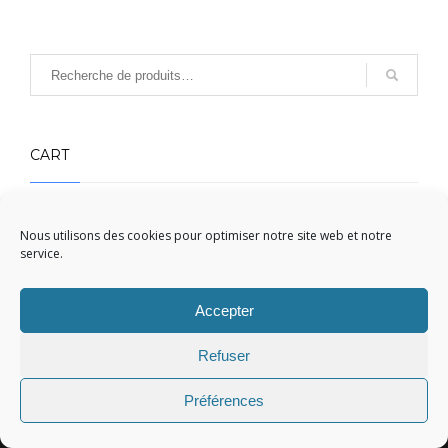
CART
Votre panier est vide.
Nous utilisons des cookies pour optimiser notre site web et notre
service.
Accepter
REFERENCEMENT GOOGLE,
Refuser
Votre partenaire de
référencement web !
Préférences
Un projet digital, un référencement gratuit ou