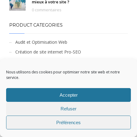
mieux à votre site ?
0 commentaires
PRODUCT CATEGORIES
Audit et Optimisation Web
Création de site internet Pro-SEO
Création de site vitrine
Non classé
Nous utilisons des cookies pour optimiser notre site web et notre
service.
Offre d'Hébergement Web
Certificat SSL
Accepter
Offre de Marketing Digital
Refuser
Référencement naturel - 1 mois
Référencement naturel - 12 mois
Préférences
Référencement naturel - 6 mois