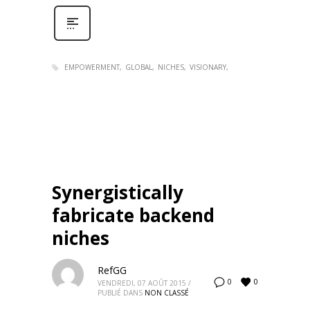
EMPOWERMENT
GLOBAL
NICHES
VISIONARY
Synergistically
fabricate backend
niches
RefGG
0
0
VENDREDI, 07 AOÛT 2015
/
PUBLIÉ DANS
NON CLASSÉ