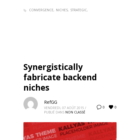
CONVERGENCE
NICHES
STRATEGIC
Synergistically
fabricate backend
niches
RefGG
0
0
VENDREDI, 07 AOÛT 2015
/
PUBLIÉ DANS
NON CLASSÉ