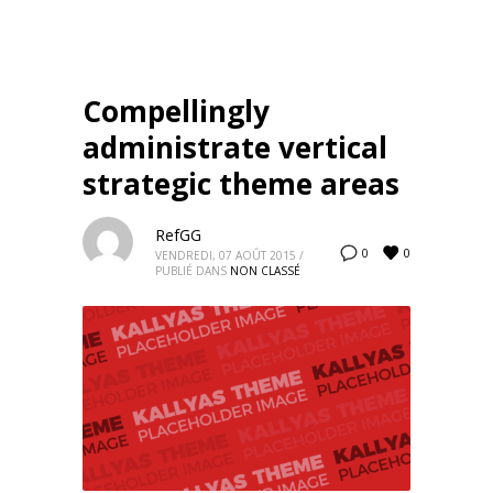
Compellingly
administrate vertical
strategic theme areas
RefGG
0
0
VENDREDI, 07 AOÛT 2015
/
PUBLIÉ DANS
NON CLASSÉ