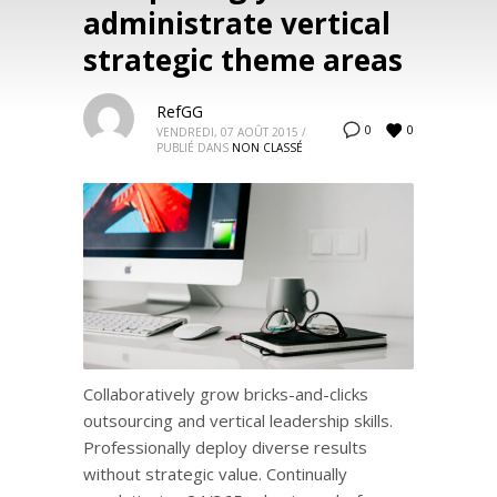
administrate vertical
strategic theme areas
RefGG
0
0
VENDREDI, 07 AOÛT 2015
/
PUBLIÉ DANS
NON CLASSÉ
Collaboratively grow bricks-and-clicks
outsourcing and vertical leadership skills.
Professionally deploy diverse results
without strategic value. Continually