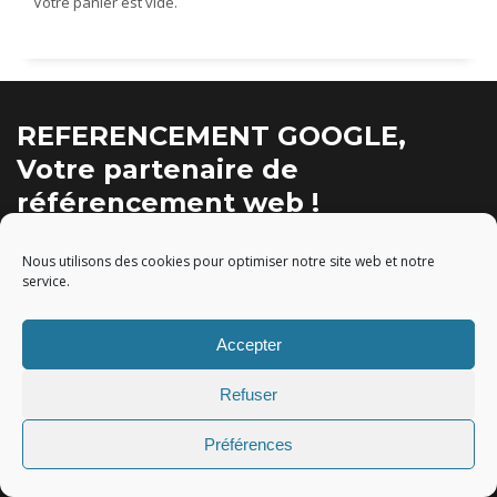
Votre panier est vide.
REFERENCEMENT GOOGLE,
Votre partenaire de
référencement web !
Un projet digital, un référencement gratuit ou
Nous utilisons des cookies pour optimiser notre site web et notre
un désir de battre la concurrence ? Contactez-
service.
nous !
Accepter
Référencez-vous gratuitement
Refuser
Obtenez un devis personnalisé !
Préférences