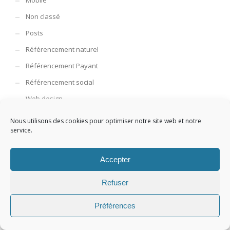
Mobile
Non classé
Posts
Référencement naturel
Référencement Payant
Référencement social
Web design
WordPress Tutoriel
Nous utilisons des cookies pour optimiser notre site web et notre
service.
ARTICLES RÉCENTS
Accepter
Fichier .htaccess WordPress
Refuser
Qu’est-ce que le fichier .htaccess WordPress ? ...
Préférences
bbPress