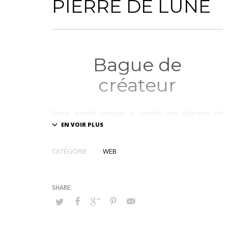
PIERRE DE LUNE
Bague de
créateur
Notre activité consiste à vendre une sélection de
bijoux français en argent 925 et plaqué or serties de
pierres naturelles aux bienfaits thérapeutiques .
Lunaïa boutique
de bijoux aux pierres naturelles,
CATÉGORIE
WEB
venez découvrir les vertus des pierres serties sur de
magnifiques bijoux de créateurs fabriqués en France.
Lunaïa,
Bague de
créateur