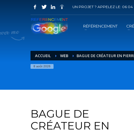
UN PROJET ? APPELEZ LE: 06 04 
COMMENT ACHETER UN PRESTATION 
1
2
Choisir la prestation
A
RÉFÉRENCEMENT
CRÉ
Vous recevrez sous 5 jours ouvrés un mail de
confir
ACCUEIL
WEB
BAGUE DE CRÉATEUR EN PIERR
8 août 2026
BAGUE DE
CRÉATEUR EN