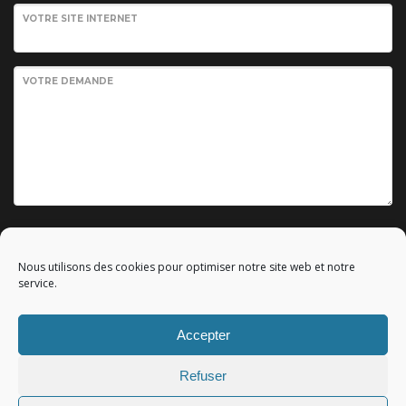
VOTRE SITE INTERNET
VOTRE DEMANDE
Envoyer votre demande
Nous utilisons des cookies pour optimiser notre site web et notre
service.
Accepter
© 2010 - 2023 Copyright by
Référencement google gratuit
|
Refuser
C.G.V.
|
Mentions légales
|All rights reserved - Tous droits
réservés.