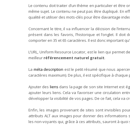
Le contenu doit traiter d’un thème en particulier et être o
même sujet. Le contenu ne peut pas être dupliqué. En eff
qualité et utiliser des mots-clés pour être davantage ind
Concernant le titre, il va influencer la décision de l’intern
présent dans les favoris, l’historique et l’onglet. Il doit
comporter en 35 et 65 caractères. Il est donc important qu’il
L’URL, Uniform Resource Locator, est le lien qui permet de
meilleur
référencement naturel gratuit
.
La
méta description
est le petit résumé que nous apercevo
caractères maximum). De plus, il est spécifique à chaque pa
Ajouter des
liens
dans la page de son site Internet est 
ajouter leurs liens. Cela va favoriser une circulation ent
développer la visibilité de vos pages. De ce fait, cela va c
Enfin, les images provenant de sites sont invisibles po
attributs ALT aux images pour donner des informations sur 
les non-voyants qui, grâce à ces attributs, sauront à quoi 