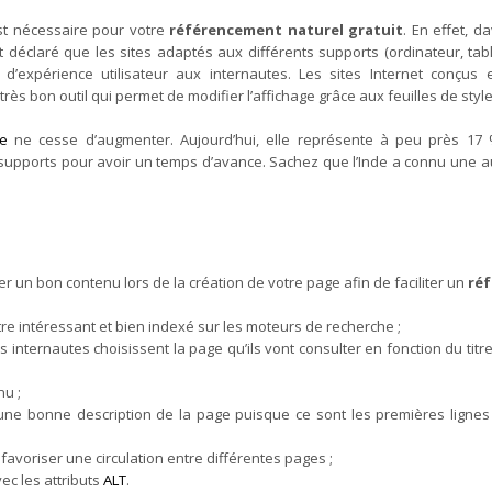
t nécessaire pour votre
référencement naturel gratuit
. En effet, 
t déclaré que les sites adaptés aux différents supports (ordinateur, tab
é d’expérience utilisateur aux internautes. Les sites Internet conçu
très bon outil qui permet de modifier l’affichage grâce aux feuilles de style
le
ne cesse d’augmenter. Aujourd’hui, elle représente à peu près 17 %
 supports pour avoir un temps d’avance. Sachez que l’Inde a connu une a
 un bon contenu lors de la création de votre page afin de faciliter un
réf
e intéressant et bien indexé sur les moteurs de recherche ;
 les internautes choisissent la page qu’ils vont consulter en fonction du tit
nu ;
 une bonne description de la page puisque ce sont les premières lign
favoriser une circulation entre différentes pages ;
ec les attributs
ALT
.