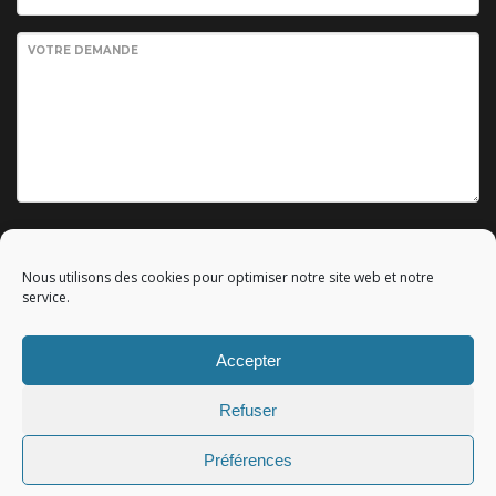
VOTRE DEMANDE
Envoyer votre demande
Nous utilisons des cookies pour optimiser notre site web et notre
service.
Accepter
© 2010 - 2023 Copyright by
Référencement google gratuit
|
Refuser
C.G.V.
|
Mentions légales
|All rights reserved - Tous droits
réservés.
Préférences